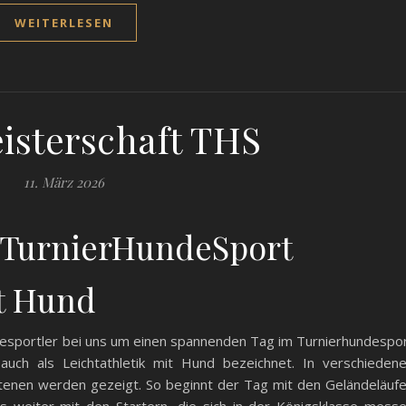
WEITERLESEN
isterschaft THS
11. März 2026
t TurnierHundeSport
it Hund
ndesportler bei uns um einen spannenden Tag im Turnierhundespo
auch als Leichtathletik mit Hund bezeichnet. In verschieden
ittenen werden gezeigt. So beginnt der Tag mit den Geländeläuf
s weiter mit den Startern, die sich in der Königsklasse mess