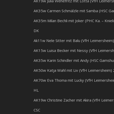
AK19w Julia Wehefritz mit Lotta (VfH Leimer
AK35w Carmen Schmälzle mit Samba (HSC Ga
AK35m Milan Bechli mit Joker (PHC Ka. – Knie
DK
Ak11w Nele Sitter mit Balu (VfH Leimersheim
AK15w Luisa Becker mit Nessy (VfH Leimers
AK35w Karin Schindler mit Andy (HSC Gamshu
AK50w Katja Wahl mit Liv (VfH Leimersheim)
AK70w Eva Thoma mit Lucky (VfH Leimershei
HL
AK19w Christine Zacher mit Akira (VfH Leime
CSC