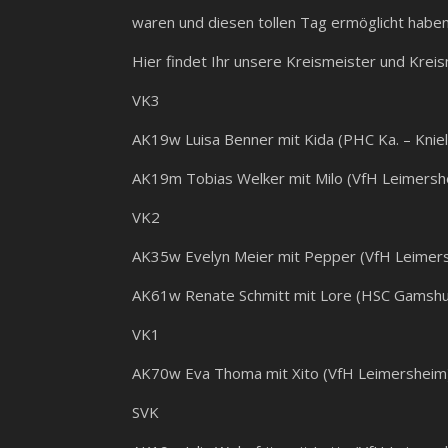
waren und diesen tollen Tag ermöglicht haben
Hier findet Ihr unsere Kreismeister und Kreis
VK3
AK19w Luisa Benner mit Kida (PHC Ka. – Knie
AK19m Tobias Welker mit Milo (VfH Leimersh
VK2
AK35w Evelyn Meier mit Pepper (VfH Leimer
AK61w Renate Schmitt mit Lore (HSC Gamshu
VK1
AK70w Eva Thoma mit Xito (VfH Leimersheim
SVK