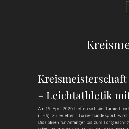
Kreisme
Kreismeisterschaf
– Leichtathletik m
Am 19. April 2026 treffen sich die Turnierhu
(THS) zu erleben. Turnierhundesport wird 
Disziplinen für Anfänger bis zum Fortgeschr
(1km, ca. 1,8km und ca. 4,5km, dann geht e